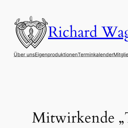
Zum
Inhalt
springen
Richard Wa
Über uns
Eigenproduktionen
Terminkalender
Mitgli
Mitwirkende „