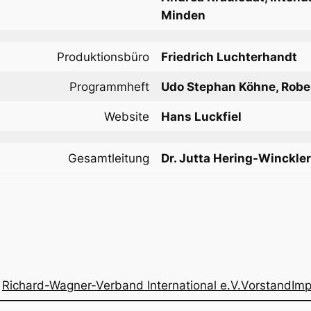
Minden
Produktionsbüro
Friedrich Luchterhandt
Programmheft
Udo Stephan Köhne, Robe
Website
Hans Luckfiel
Gesamtleitung
Dr. Jutta Hering-Winckle
Richard-Wagner-Verband International e.V.
Vorstand
Im